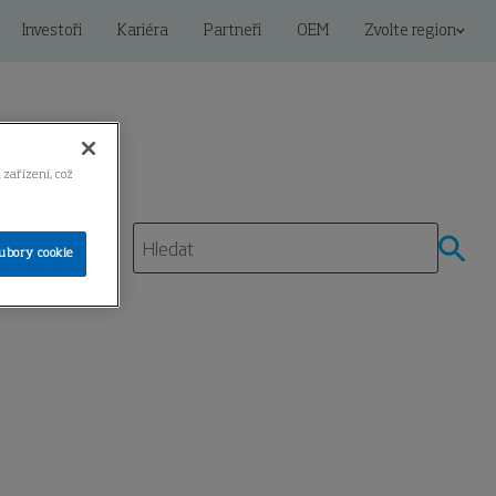
Investoři
Kariéra
Partneři
OEM
Zvolte region
 zařízení, což
ubory cookie