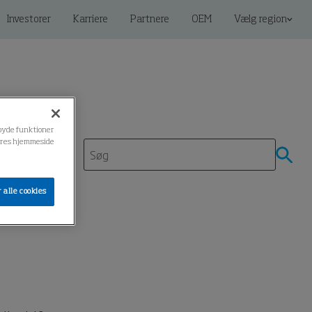
Investorer
Karriere
Partnere
OEM
Vælg region
ilbyde funktioner
 vores hjemmeside
denscenter
 alle cookies