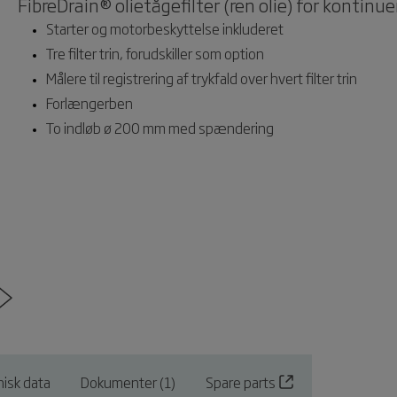
FibreDrain® olietågefilter (ren olie) for kontinuer
Starter og motorbeskyttelse inkluderet
Tre filter trin, forudskiller som option
Målere til registrering af trykfald over hvert filter trin
Forlængerben
To indløb ø 200 mm med spændering
nisk data
Dokumenter (1)
Spare parts