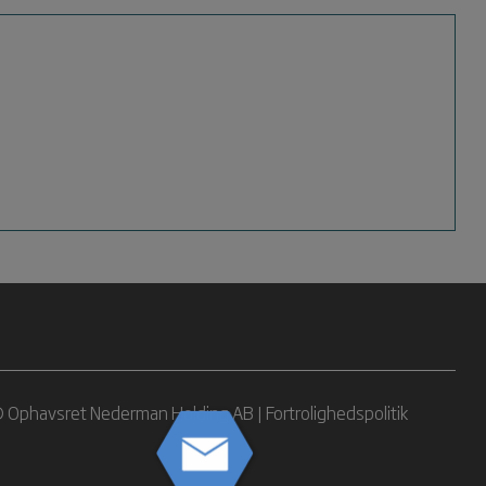
 Ophavsret Nederman Holding AB |
Fortrolighedspolitik