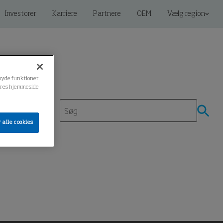
Investorer
Karriere
Partnere
OEM
Vælg region
ilbyde funktioner
 vores hjemmeside
denscenter
 alle cookies