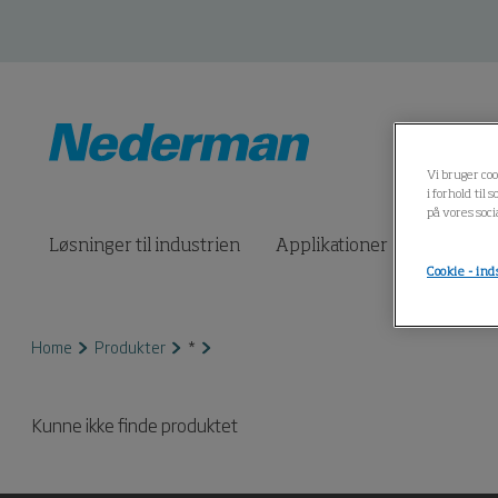
Vi bruger coo
i forhold til
på vores soc
Løsninger til industrien
Applikationer
Produkte
Cookie - ind
Home
Produkter
*
Kunne ikke finde produktet