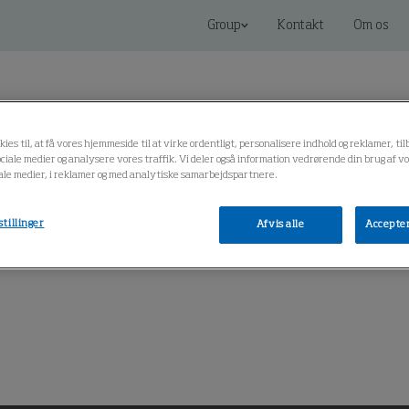
Group
Kontakt
Om os
kies til, at få vores hjemmeside til at virke ordentligt, personalisere indhold og reklamer, t
 sociale medier og analysere vores traffik. Vi deler også information vedrørende din brug af
iale medier, i reklamer og med analytiske samarbejdspartnere.
r
Forbundne løsninger
Service og reservedele
Vi
stillinger
Afvis alle
Accepter