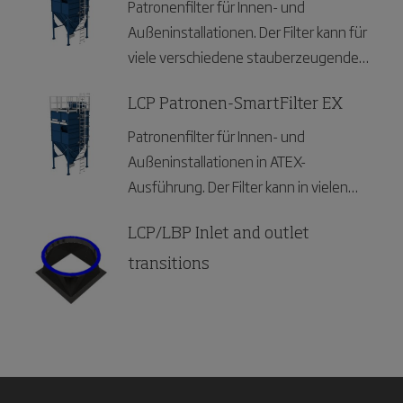
Patronenfilter für Innen- und
Außeninstallationen. Der Filter kann für
viele verschiedene stauberzeugende
Industrien eingesetzt werden.
LCP Patronen-SmartFilter EX
Patronenfilter für Innen- und
Außeninstallationen in ATEX-
Ausführung. Der Filter kann in vielen
verschiedenen stauberzeugenden
Industrien eingesetzt werden.
LCP/LBP Inlet and outlet
transitions