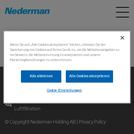
Home
Produkte
*
Wenn Sie auf „Alle Cookies akzeptieren“ klicken, stimmen Sie der
Speicherung von Cookies auf Ihrem Gerät zu, um die Websitenavigation zu
Could not find the product
verbessern, die Websitenutzung zu analysieren und unsere
Marketingbemühungen zu unterstützen.
Alle ablehnen
Alle Cookies akzeptieren
Cookie-Einstellungen
Kontaktieren Sie unsere Experten für industrielle
Luftfiltration
© Copyright Nederman Holding AB |
Privacy Policy