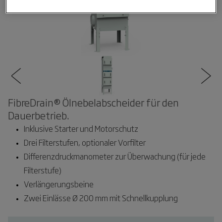
FibreDrain® Ölnebelabscheider für den
Dauerbetrieb.
Inklusive Starter und Motorschutz
Drei Filterstufen, optionaler Vorfilter
Differenzdruckmanometer zur Überwachung (für jede
Filterstufe)
Verlängerungsbeine
Zwei Einlässe Ø 200 mm mit Schnellkupplung