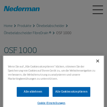
Home
Produkte
Ölnebelabscheider
Ölnebelabscheider FibreDrain ®
OSF 1000
OSF 1000
Wenn Sie auf „Alle Cookies akzeptieren“ klicken, stimmen Sie der
Speicherung von Cookies auf Ihrem Gerät zu, um die Websitenavigation zu
verbessern, die Websitenutzung zu analysieren und unsere
Marketingbemühungen zu unterstützen.
Alle ablehnen
Alle Cookies akzeptieren
Cookie-Einstellungen