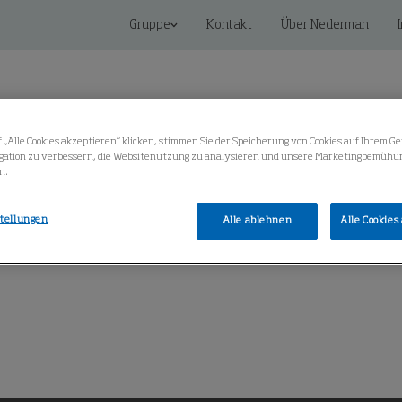
Gruppe
Kontakt
Über Nederman
 „Alle Cookies akzeptieren“ klicken, stimmen Sie der Speicherung von Cookies auf Ihrem Ge
gation zu verbessern, die Websitenutzung zu analysieren und unsere Marketingbemühu
n.
Vernetzte IIoT-Lösungen
Service
Knowledge Cen
stellungen
Alle ablehnen
Alle Cookies