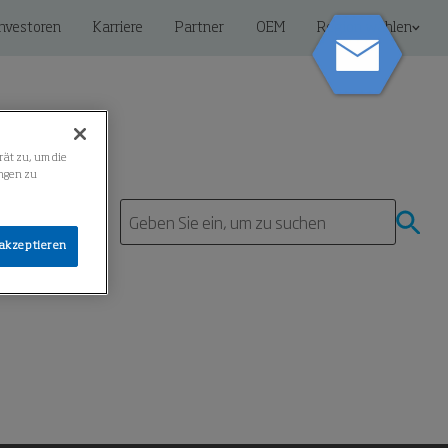
Investoren
Karriere
Partner
OEM
Region wählen
rät zu, um die
ngen zu
ter
 akzeptieren