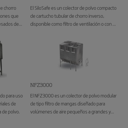
de chorro
El SiloSafe es un colector de polvo compacto
ciones que
de cartucho tubular de chorro inverso,
esados de
disponible como filtro de ventilación o con un
ventilador integrado, desarrollado
específicamente para aplicaciones de
ventilación de silos y contenedores.
NFZ3000
ado para uso
El NFZ3000 es un colector de polvo modular
riales de
de tipo filtro de mangas diseñado para
a de polvo.
volúmenes de aire pequeños a grandes y
capaz de manejar grandes concentraciones
de material.