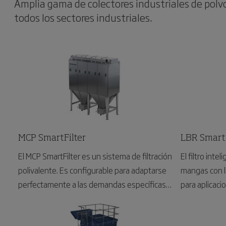
Amplia gama de colectores industriales de polv
todos los sectores industriales.
MCP SmartFilter
LBR SmartF
El MCP SmartFilter es un sistema de filtración
El filtro inte
polivalente. Es configurable para adaptarse
mangas con li
perfectamente a las demandas específicas
para aplicaci
de cada cliente, con caudales de aire de
industrial, in
hasta 28 000 m3/h. Adecuado tanto para
(muebles, ve