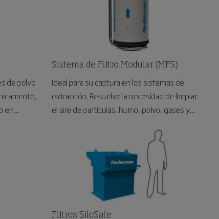
Sistema de Filtro Modular (MFS)
es de polvo
Ideal para su captura en los sistemas de
ánicamente,
extracción. Resuelve la necesidad de limpiar
o en
el aire de partículas, humo, polvo, gases y
les y
olores en una amplia gama de aplicaciones
industriales o comerciales.
Filtros SiloSafe