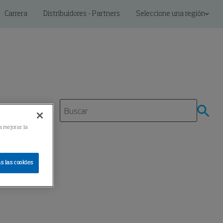
Carrera
Distribuidores - Partners
Seleccione una región
miento
a mejorar la
s las cookies