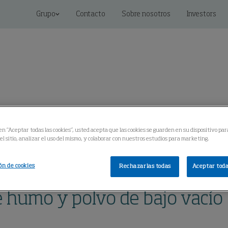
Grupo
Contacto
Sobre nosotros
Investors
Soluciones conectadas
Servicio
Centro de Conoci
 en “Aceptar todas las cookies”, usted acepta que las cookies se guarden en su dispositivo par
l sitio, analizar el uso del mismo, y colaborar con nuestros estudios para marketing.
bajo vacío
ón de cookies
Rechazarlas todas
Aceptar toda
e humo y polvo de bajo vacío