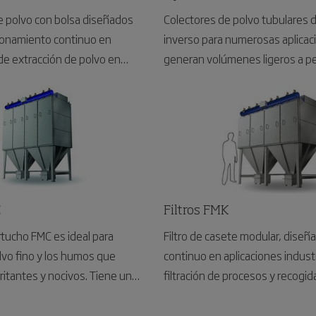
laciones en todo el mundo y
e polvo con bolsa diseñados
Colectores de polvo tubulares 
s de experiencia, el filtro LBR
ionamiento continuo en
inverso para numerosas aplica
ón eficaz de una marca en la
de extracción de polvo en
generan volúmenes ligeros a p
nfiar.
plicaciones generales con polvo
cualquier tipo de polvo.
C
Filtros FMK
cartucho FMC es ideal para
Filtro de casete modular, diseñ
olvo fino y los humos que
continuo en aplicaciones indust
ntes y nocivos. Tiene un
filtración de procesos y recogid
cto y un sistema de extracción
aíble para facilitar el