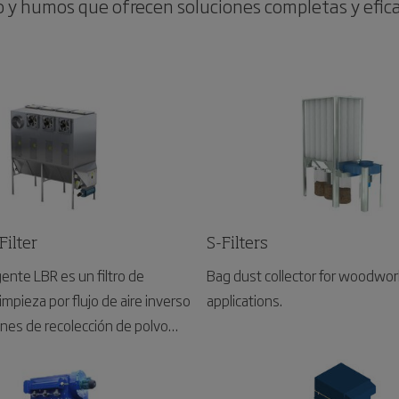
o y humos que ofrecen soluciones completas y efica
ilter
S-Filters
ligente LBR es un filtro de
Bag dust collector for woodwor
mpieza por flujo de aire inverso
applications.
ones de recolección de polvo
cluida la industria de la madera
ntanas, puertas, pisos, tableros