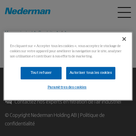
Menu principal
Produits
*
En cliquant sur « Accepter tous les cookies », vous acceptez le stockage de
cookies sur votre appareil pour améliorer la navigation sur le site, analyser
Impossible de trouver le produit
son utilisation et contribuer à nos efforts de marketing.
Tout refuser
Autoriser tous les cookies
Paramètres des cookies
Contactez nos experts en filtration de l'air industriel
© Copyright Nederman Holding AB |
Politique de
confidentialité