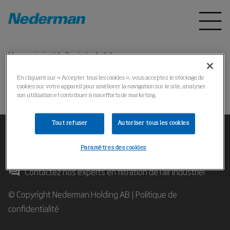
Menu principal
Produits
*
En cliquant sur « Accepter tous les cookies », vous acceptez le stockage de
cookies sur votre appareil pour améliorer la navigation sur le site, analyser
Impossible de trouver le produit
son utilisation et contribuer à nos efforts de marketing.
Tout refuser
Autoriser tous les cookies
Paramètres des cookies
Contactez nos experts en filtration de l'air industriel
© Copyright Nederman Holding AB |
Politique de
confidentialité