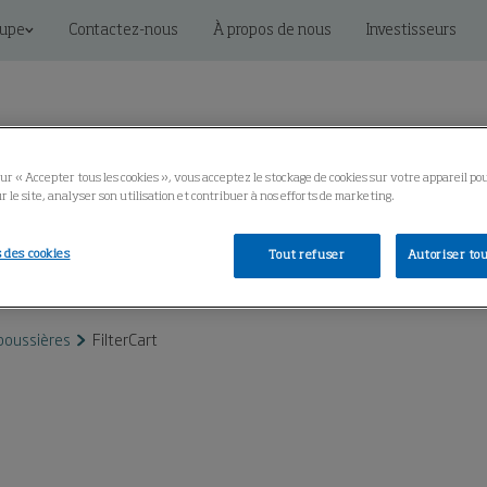
oupe
Contactez-nous
À propos de nous
Investisseurs
ur « Accepter tous les cookies », vous acceptez le stockage de cookies sur votre appareil po
r le site, analyser son utilisation et contribuer à nos efforts de marketing.
connectées
Services
Bibliothèque technique
 des cookies
Tout refuser
Autoriser tou
poussières
FilterCart