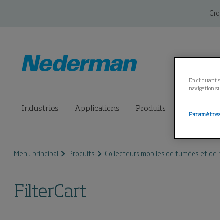
Gr
En cliquant s
navigation su
Industries
Applications
Produits
Solutions 
Paramètres
Menu principal
Produits
Collecteurs mobiles de fumées et de 
FilterCart