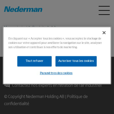
Menu principal
Produits
*
En cliquant sur « Accepter tous les cookies », vous acceptez le stockage de
cookies sur votre appareil pour améliorer la navigation sur le site, analyser
Impossible de trouver le produit
son utilisation et contribuer à nos efforts de marketing.
Tout refuser
Autoriser tous les cookies
Paramètres des cookies
Contactez nos experts en filtration de l'air industriel
© Copyright Nederman Holding AB |
Politique de
confidentialité