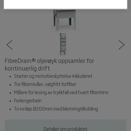
FibreDrain® oljerøyk oppsamler for
kontinuerlig drift
Starter og motorbeskyttelse inkluderet
Tre filternivåer, valgfritt forfilter
Målere for lesing av trykkfall ved hvert filtertrinn
Forlengerbein
To innløp Ø200mm med klemringtilkobling
Detaljer om produktet