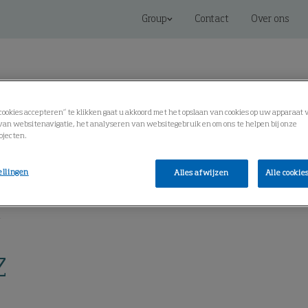
Group
Contact
Over ons
e cookies accepteren” te klikken gaat u akkoord met het opslaan van cookies op uw apparaat 
an websitenavigatie, het analyseren van websitegebruik en om ons te helpen bij onze
ojecten.
en
Connected Solutions
Service
Kenniscentrum
ellingen
Alles afwijzen
Alle cookie
Z
Z