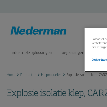
Door op “All
verbeteren v
marketingpr
Industriële oplossingen
Toepassingen
Product
Cookie-inst
Home
Producten
Hulpmiddelen
Explosie isolatie klep, CAR
Explosie isolatie klep, CAR