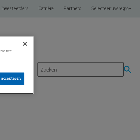
Investeerders
Carrière
Partners
Selecteer uw regio
voor het
s accepteren