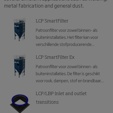
metal fabrication and general dust.
LCP SmartFilter
Patroonfilter voor zowel binnen- als
buiteninstallaties. Het filter kan voor
verschillende stofproducerende
industrieën gebruikt worden.
LCP SmartFilter Ex
Patroonfilter voor zowel binnen- als
buiteninstallaties. De filter is geschikt
voor rook, dampen, stof en brandbaar
stof en kan voor verschillende
industrieën gebruikt worden.
LCP/LBP Inlet and outlet
transitions