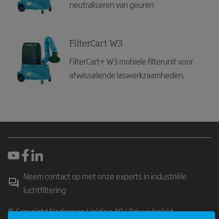
neutraliseren van geuren
FilterCart W3
FilterCart+ W3 mobiele filterunit voor
afwisselende laswerkzaamheden.
Neem contact op met onze experts in industriële
luchtfiltering
© Copyright Nederman Holding AB |
Privacybeleid