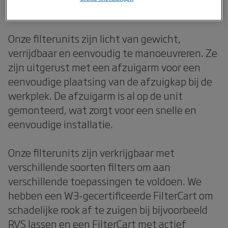
helpen!
Onze filterunits zijn licht van gewicht,
verrijdbaar en eenvoudig te manoeuvreren. Ze
zijn uitgerust met een afzuigarm voor een
eenvoudige plaatsing van de afzuigkap bij de
werkplek. De afzuigarm is al op de unit
gemonteerd, wat zorgt voor een snelle en
eenvoudige installatie.
Onze filterunits zijn verkrijgbaar met
verschillende soorten filters om aan
verschillende toepassingen te voldoen. We
hebben een W3-gecertificeerde FilterCart om
schadelijke rook af te zuigen bij bijvoorbeeld
RVS lassen en een FilterCart met actief