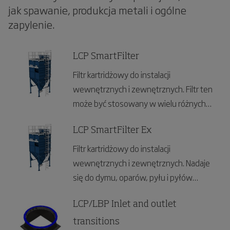
jak spawanie, produkcja metali i ogólne
zapylenie.
LCP SmartFilter
Filtr kartridżowy do instalacji
wewnętrznych i zewnętrznych. Filtr ten
może być stosowany w wielu różnych
branżach generujących pył.
LCP SmartFilter Ex
Filtr kartridżowy do instalacji
wewnętrznych i zewnętrznych. Nadaje
się do dymu, oparów, pyłu i pyłów
palnych i może być stosowany w wielu
różnych branżach przemysłowych.
LCP/LBP Inlet and outlet
transitions