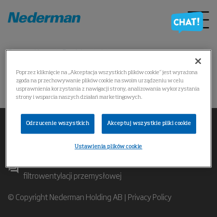
Strona główna
Produkty
*
Poprzez kliknięcie na „Akceptacja wszystkich plików cookie” jest wyrażona
zgoda na przechowywanie plików cookie na swoim urządzeniu w celu
Nie można znaleźć produktu
usprawnienia korzystania z nawigacji strony, analizowania wykorzystania
strony i wsparcia naszych działań marketingowych.
Odrzucenie wszystkich
Akceptuj wszystkie pliki cookie
Ustawienia plików cookie
Skontaktuj się z naszymi specjalistami w zakresie
filtrowentylacji przemysłowej
© Copyright Nederman Holding AB |
Privacy Policy