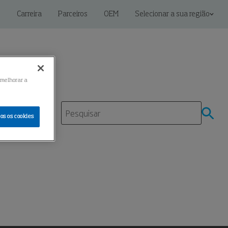
s
Carreira
Parceiros
OEM
Selecionar a sua região
 melhorar a
os os cookies