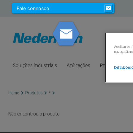
Fale connosco
Ao clicar em 
navegação no 
Soluções Industriais
Aplicações
Produtos
S
Definições 
Home
Produtos
*
Não encontrou o produto