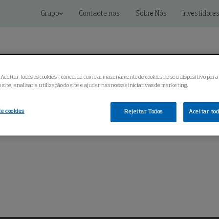
Grupo
Contacte nos
Sobre Nós
Investidore
"Aceitar todos os cookies", concorda com o armazenamento de cookies no seu dispositivo para
site, analisar a utilização do site e ajudar nas nossas iniciativas de marketing.
oluções conectadas
Serviço
Centro de Conhecimento
de cookies
Rejeitar Todos
Aceitar tod