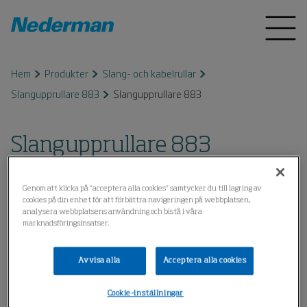
Hem
Produkter
Slang- och kabelrullar
Slangupprullare 883
Slangupprullare 883
Slangupprullare 883
Genom att klicka på "acceptera alla cookies" samtycker du till lagring av
cookies på din enhet för att förbättra navigeringen på webbplatsen,
analysera webbplatsens användning och bistå i våra
marknadsföringsinsatser.
Avvisa alla
Acceptera alla cookies
Cookie-inställningar