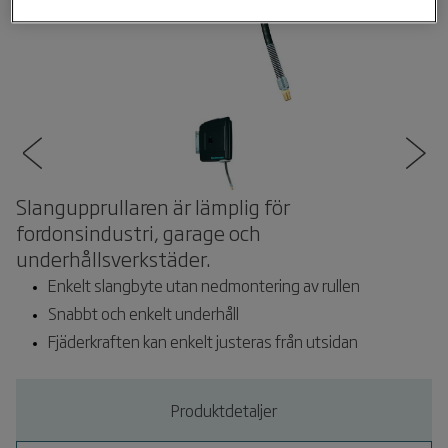
Slangupprullaren är lämplig för
fordonsindustri, garage och
underhållsverkstäder.
Enkelt slangbyte utan nedmontering av rullen
Snabbt och enkelt underhåll
Fjäderkraften kan enkelt justeras från utsidan
Produktdetaljer