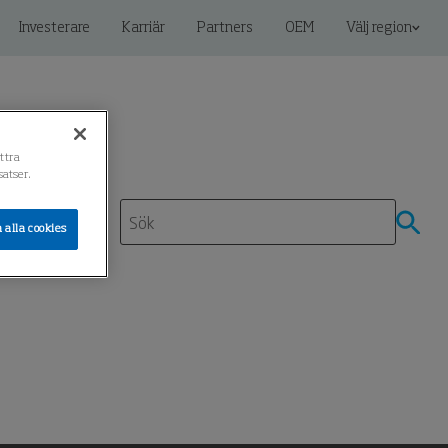
Investerare
Karriär
Partners
OEM
Välj region
ättra
atser.
 alla cookies