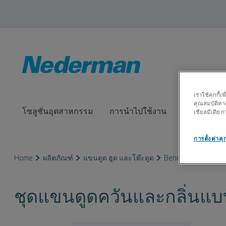
เราใช้คุกกี้
คุณสมบัติทาง
โซลูชั่นอุตสาหกรรม
การนำไปใช้งาน
ผลิตภัณฑ์
เชียลมีเดีย
การตั้งค่าคุก
Home
ผลิตภัณฑ์
แขนดูด ฮูด และโต๊ะดูด
Bench Top Extractio
ชุดแขนดูดควันและกลิ่นแบบต