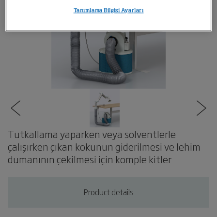
Tanımlama Bilgisi Ayarları
Tutkallama yaparken veya solventlerle
çalışırken çıkan kokunun giderilmesi ve lehim
dumanının çekilmesi için komple kitler
Product details