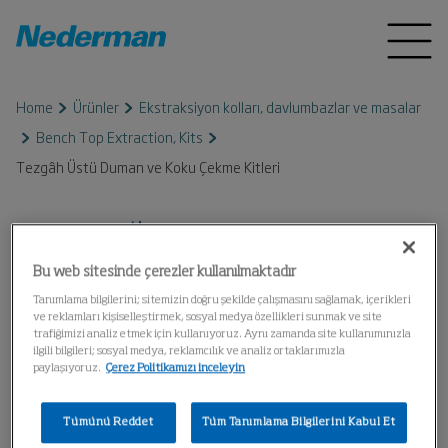
Home
Ürünler
Ekstraksiyon kolları, davlumbazlar ve masalar
Bench Top Extraction, Kits
Tezgâh Üstü Duman ve Koku Çekme Kitleri
Tezgâh Üstü Duman ve Koku
Bu web sitesinde çerezler kullanılmaktadır
Çekme Kitleri
Tanımlama bilgilerini; sitemizin doğru şekilde çalışmasını sağlamak, içerikleri
ve reklamları kişiselleştirmek, sosyal medya özellikleri sunmak ve site
trafiğimizi analiz etmek için kullanıyoruz. Aynı zamanda site kullanımınızla
ilgili bilgileri; sosyal medya, reklamcılık ve analiz ortaklarımızla
paylaşıyoruz.
Çerez Politikamızı inceleyin
Tümünü Reddet
Tüm Tanımlama Bilgilerini Kabul Et