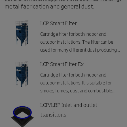
metal fabrication and general dust.
LCP SmartFilter
Cartridge filter for both indoor and
outdoor installations. The filter can be
used for many different dust producing
industries.
LCP SmartFilter Ex
Cartridge filter for both indoor and
outdoor installations. It is suitable for
smoke, fumes, dust and combustible
dust and can be used for many different
industries.
LCP/LBP Inlet and outlet
transitions