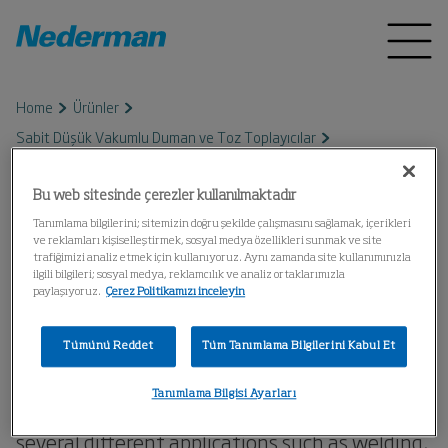
Home
Ürünler
Sabit Düşük Vakumlu Duman ve Toz Toplayıcılar
LCP SmartFilter
Bu web sitesinde çerezler kullanılmaktadır
Tanımlama bilgilerini; sitemizin doğru şekilde çalışmasını sağlamak, içerikleri
LCP SmartFilter
ve reklamları kişiselleştirmek, sosyal medya özellikleri sunmak ve site
trafiğimizi analiz etmek için kullanıyoruz. Aynı zamanda site kullanımınızla
ilgili bilgileri; sosyal medya, reklamcılık ve analiz ortaklarımızla
LCP SmartFilter is a multi-purpose filtration
paylaşıyoruz.
Çerez Politikamızı inceleyin
system. It is customizable to perfectly fit
Tümünü Reddet
Tüm Tanımlama Bilgilerini Kabul Et
customer specific demands with airflow up to
100 000 m3/h. Suitable for smoke, fumes,
Tanımlama Bilgisi Ayarları
dust and combustible dust and can be used in
several different applications such as welding,