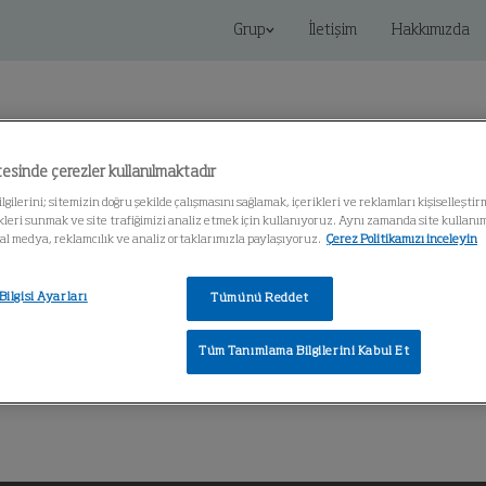
Grup
İletişim
Hakkımızda
esinde çerezler kullanılmaktadır
gilerini; sitemizin doğru şekilde çalışmasını sağlamak, içerikleri ve reklamları kişiselleştir
leri sunmak ve site trafiğimizi analiz etmek için kullanıyoruz. Aynı zamanda site kullanımın
Bilgi Merkezi
syal medya, reklamcılık ve analiz ortaklarımızla paylaşıyoruz.
Çerez Politikamızı inceleyin
ilgisi Ayarları
Tümünü Reddet
Tüm Tanımlama Bilgilerini Kabul Et