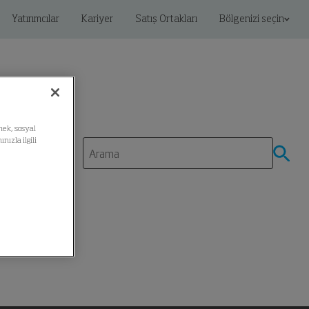
Yatırımcılar
Kariyer
Satış Ortakları
Bölgenizi seçin
mek, sosyal
ızla ilgili