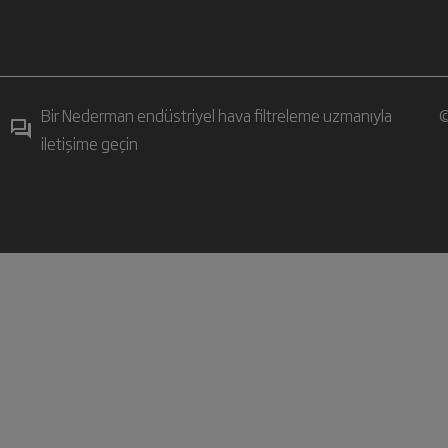
Bir Nederman endüstriyel hava filtreleme uzmanıyla
©
iletişime geçin