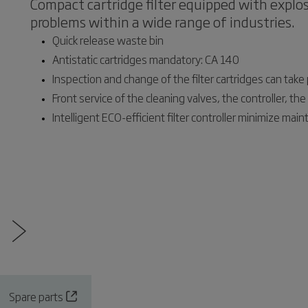
Compact cartridge filter equipped with expl
problems within a wide range of industries.
Quick release waste bin
Antistatic cartridges mandatory: CA 140
Inspection and change of the filter cartridges can take
Front service of the cleaning valves, the controller, the
Intelligent ECO-efficient filter controller minimize ma
Spare parts