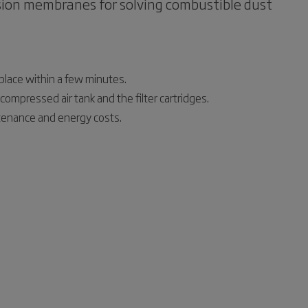
osion membranes for solving combustible dust
 place within a few minutes.
 compressed air tank and the filter cartridges.
intenance and energy costs.