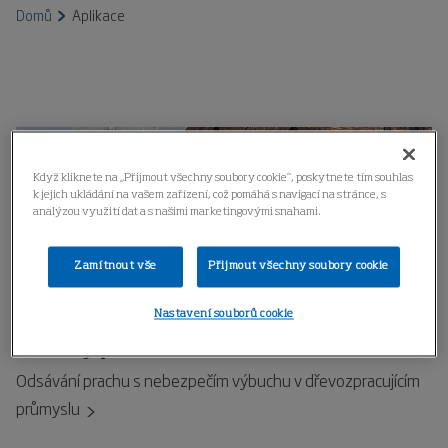
Domů
Aplikace
Když kliknete na „Přijmout všechny soubory cookie“, poskytnete tím souhlas
k jejich ukládání na vašem zařízení, což pomáhá s navigací na stránce, s
analýzou využití dat a s našimi marketingovými snahami.
Zamítnout vše
Přijmout všechny soubory cookie
Nastavení souborů cookie
Hořlavý prach
Odsávání prachu s nebezpečím výbuchu v dřevozpracujícím
průmyslu