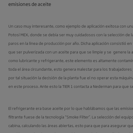
emisiones de aceite
Un caso muy interesante, como ejemplo de aplicación exitosa con una
Potosí MEX, donde se debía ser muy cuidadosos con la selección de la
paros en la línea de producción por año. Dicha aplicación consistió e
que ser pulverizada con un aceite para que se limpie y se genere la 
como lubricante y refrigerante, este elemento es altamente contamí
toda el área circundante, esto genera malestar para los trabajadores
por tal situación la decisión de la planta fue el no operar esta máqui
en este proceso. Ante esto la TIER 1 contacta a Nederman para que se
El refrigerante era base aceite por lo que hablábamos que las emisio
filtrante fuese de la tecnología “Smoke Filter”. La selección del equip
cabina, calculando las áreas abiertas, esto para que para asegurar qu