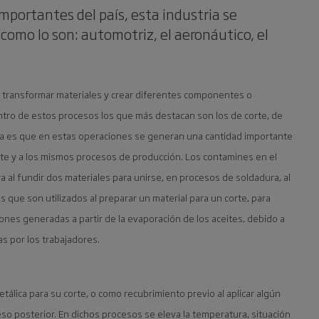
mportantes del país, esta industria se
 como lo son: automotriz, el aeronáutico, el
a transformar materiales y crear diferentes componentes o
entro de estos procesos los que más destacan son los de corte, de
a es que en estas operaciones se generan una cantidad importante
te y a los mismos procesos de producción. Los contamines en el
a al fundir dos materiales para unirse, en procesos de soldadura, al
 que son utilizados al preparar un material para un corte, para
iones generadas a partir de la evaporación de los aceites, debido a
s por los trabajadores.
tálica para su corte, o como recubrimiento previo al aplicar algún
eso posterior. En dichos procesos se eleva la temperatura, situación