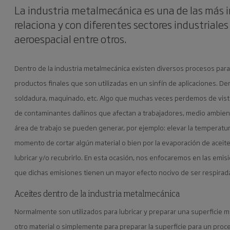
La industria metalmecánica es una de las más i
relaciona y con diferentes sectores industriales
aeroespacial entre otros.
Dentro de la industria metalmecánica existen diversos procesos par
productos finales que son utilizadas en un sinfín de aplicaciones. D
soldadura, maquinado, etc. Algo que muchas veces perdemos de vist
de contaminantes dañinos que afectan a trabajadores, medio ambien
área de trabajo se pueden generar, por ejemplo: elevar la temperatur
momento de cortar algún material o bien por la evaporación de aceites
lubricar y/o recubrirlo. En esta ocasión, nos enfocaremos en las emis
que dichas emisiones tienen un mayor efecto nocivo de ser respirada
Aceites dentro de la industria metalmecánica
Normalmente son utilizados para lubricar y preparar una superficie me
otro material o simplemente para preparar la superficie para un proc