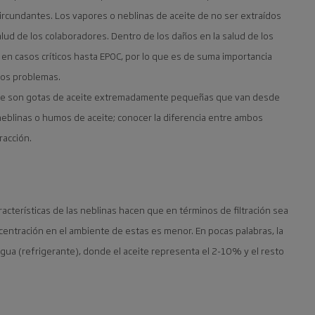
circundantes. Los vapores o neblinas de aceite de no ser extraídos
ud de los colaboradores. Dentro de los daños en la salud de los
 en casos críticos hasta EPOC, por lo que es de suma importancia
os estos problemas.
nte son gotas de aceite extremadamente pequeñas que van desde
blinas o humos de aceite; conocer la diferencia entre ambos
racción.
aracterísticas de las neblinas hacen que en términos de filtración sea
centración en el ambiente de estas es menor. En pocas palabras, la
ua (refrigerante), donde el aceite representa el 2-10% y el resto