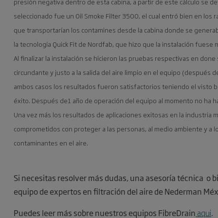
presión negativa dentro de esta cabina, a partir de este cálculo se d
seleccionado fue un Oil Smoke Filter 3500, el cual entró bien en los ra
que transportarían los contamines desde la cabina donde se generaba
la tecnología Quick Fit de Nordfab, que hizo que la instalación fuese m
Al finalizar la instalación se hicieron las pruebas respectivas en don
circundante y justo a la salida del aire limpio en el equipo (después de
ambos casos los resultados fueron satisfactorios teniendo el visto bue
éxito. Después de1 año de operación del equipo al momento no ha h
Una vez más los resultados de aplicaciones exitosas en la industr
comprometidos con proteger a las personas, al medio ambiente y a lo
contaminantes en el aire.
Si necesitas resolver más dudas, una asesoría técnica o b
equipo de expertos en filtración del aire de Nederman Méx
Puedes leer más sobre nuestros equipos FibreDrain
aqui
.