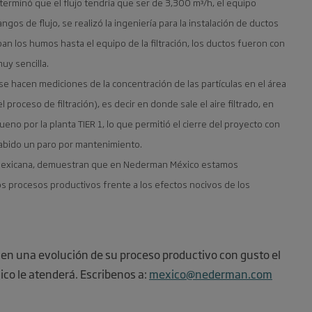
eterminó que el flujo tendría que ser de 3,300 mᶟ/h, el equipo
ngos de flujo, se realizó la ingeniería para la instalación de ductos
n los humos hasta el equipo de la filtración, los ductos fueron con
uy sencilla.
e se hacen mediciones de la concentración de las partículas en el área
l proceso de filtración), es decir en donde sale el aire filtrado, en
no por la planta TIER 1, lo que permitió el cierre del proyecto con
abido un paro por mantenimiento.
ia mexicana, demuestran que en Nederman México estamos
s procesos productivos frente a los efectos nocivos de los
ien una evolución de su proceso productivo con gusto el
ico le atenderá. Escribenos a:
mexico@nederman.com