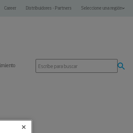
Career
Distribuidores - Partners
Seleccione una región
Un colector más potente, más eficiente.
imiento
Dale Go, con el MCP GO!
Haz Click Aquí
Click here to reply