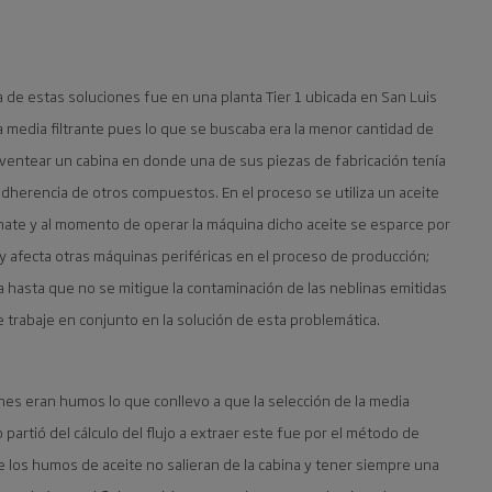
 de estas soluciones fue en una planta Tier 1 ubicada en San Luis
 media filtrante pues lo que se buscaba era la menor cantidad de
n ventear un cabina en donde una de sus piezas de fabricación tenía
adherencia de otros compuestos. En el proceso se utiliza un aceite
nate y al momento de operar la máquina dicho aceite se esparce por
 y afecta otras máquinas periféricas en el proceso de producción;
na hasta que no se mitigue la contaminación de las neblinas emitidas
 trabaje en conjunto en la solución de esta problemática.
nes eran humos lo que conllevo a que la selección de la media
o partió del cálculo del flujo a extraer este fue por el método de
e los humos de aceite no salieran de la cabina y tener siempre una