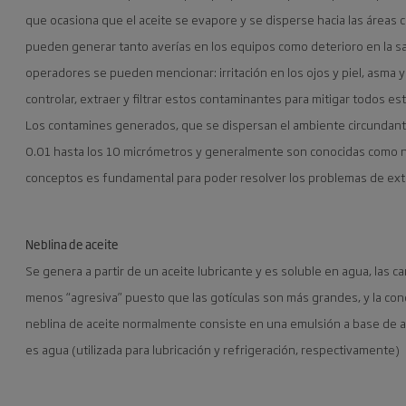
que ocasiona que el aceite se evapore y se disperse hacia las áreas 
pueden generar tanto averías en los equipos como deterioro en la sal
operadores se pueden mencionar: irritación en los ojos y piel, asma y
controlar, extraer y filtrar estos contaminantes para mitigar tod
Los contamines generados, que se dispersan el ambiente circunda
0.01 hasta los 10 micrómetros y generalmente son conocidas como ne
conceptos es fundamental para poder resolver los problemas de ext
Neblina de aceite
Se genera a partir de un aceite lubricante y es soluble en agua, las c
menos “agresiva” puesto que las gotículas son más grandes, y la con
neblina de aceite normalmente consiste en una emulsión a base de ag
es agua (utilizada para lubricación y refrigeración, respectivamente)