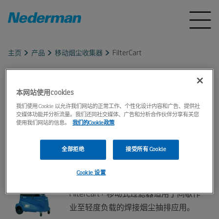
主页
产品
移动烟尘收集器
FilterCart
FilterCart
本网站使用cookies
我们使用 Cookie 以允许我们网站的正常工作、个性化设计内容和广告、提供社
此款移动型过滤器主要应用于轻型焊接和抽排
交媒体功能并分析流量。我们还同社交媒体、广告和分析合作伙伴分享有关您
使用我们网站的信息。
我们的Cookie政策
应用。抽排臂配备集成式聚光灯，优化了用户
友好型设计。
全部拒绝
接受所有 Cookie
Cookie 设置
FilterCart
FilterCart+ 移动式过滤器适用于间歇作
业至轻度负载的焊接烟尘抽排应用。