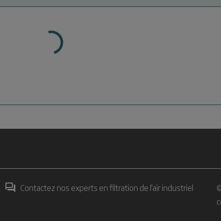
Contactez nos experts en filtration de l'air industriel
©
c