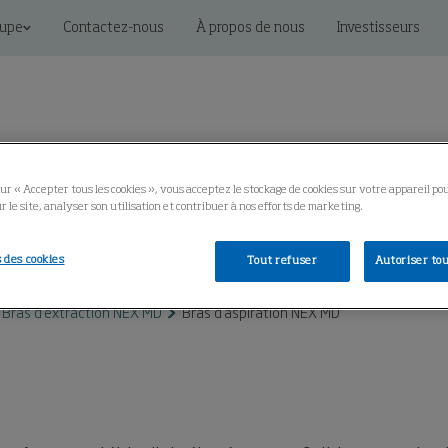
oupe
Contactez-nous
À propos de nous
Investisseurs
ur « Accepter tous les cookies », vous acceptez le stockage de cookies sur votre appareil po
r le site, analyser son utilisation et contribuer à nos efforts de marketing.
connectées
Services
Bibliothèque technique
 des cookies
Tout refuser
Autoriser tou
Bras d'extraction NEX MD
Bras d'aspiration NEX MD