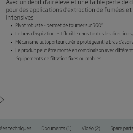
Avec un débit d'air élevé et une faible perte de 
pour des applications d'extraction de fumées e
intensives
Pivot robuste - permet de tourner sur 360°
Le bras d'aspiration est flexible dans toutes les directions
Mécanisme autoporteur caréné protégeant le bras d'aspir
Le produit peut être monté en combinaison avec différents 
équipements de filtration fixes ou mobiles
ées techniques
Documents (1)
Vidéo (2)
Spare part