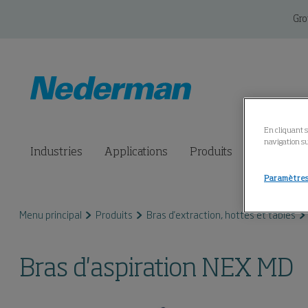
Gr
En cliquant s
navigation su
Industries
Applications
Produits
Solutions 
Paramètres
Menu principal
Produits
Bras d'extraction, hottes et tables
Bras d'aspiration NEX MD