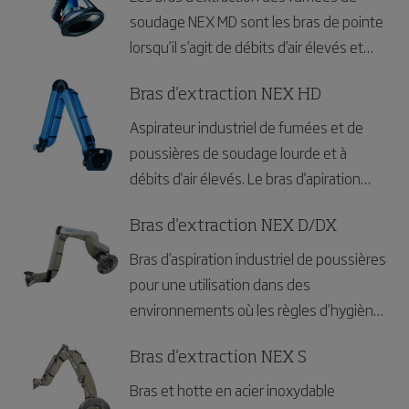
soudage NEX MD sont les bras de pointe
lorsqu’il s’agit de débits d’air élevés et
d’extraction à des températures élevées.
L’extracteur de fumées de soudage est
Bras d'extraction NEX HD
spécialement conçu pour les
Aspirateur industriel de fumées et de
environnements de travail où la fumée,
poussières de soudage lourde et à
les vapeurs ou la poussière non
débits d'air élevés. Le bras d'apiration
explosive sont très lourdes.
NEX HD est le bras industriel le plus
performant de sa gammes pour les
Bras d'extraction NEX D/DX
débits d'air élevés et pour l'extraction
Bras d’aspiration industriel de poussières
des fumées et poussières à des
pour une utilisation dans des
températures plus élevées.
environnements où les règles d’hygiène
sont strictes. Répond aux exigences
d'utilisation dans des environnements
Bras d'extraction NEX S
contenant des poussières combustibles.
Bras et hotte en acier inoxydable