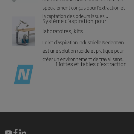
spécialement conçus pour l'extraction et
la captation des odeurs issues
Système d'aspiration pour
d'opérations de collage ou de la
manipulation de solvants. Le bras
laboratoires, kits
d'aspiration FX Nederman peut être
Le kit d'aspiration industrielle Nederman
utilisé dans tout type d'environnements.
est une solution rapide et pratique pour
Il s'agit d'une solution flexible,
créer un environnement de travail sans
Hottes et tables d’extraction
économique et pratique offrant un poste
fumées. Il est particulièrement adapté
de travail exempt de fumées de
dans les laboratoires et les industries
laboratoires ou provenant de l'industrie
électroniques où les odeurs de solvants
électronique par exemple.
et de collages sont importants.