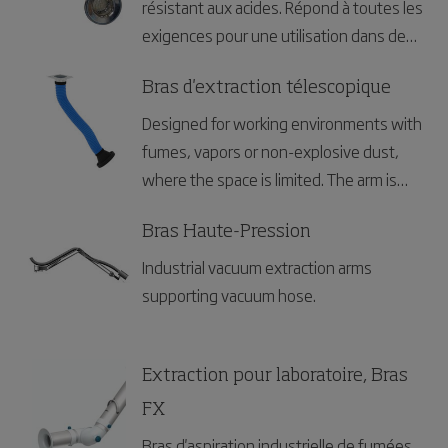
résistant aux acides. Répond à toutes les
exigences pour une utilisation dans des
environnements contentant de la
poussière et du gaz explosifs et des
Bras d'extraction télescopique
normes d’hygiène très strictes.
Designed for working environments with
fumes, vapors or non-explosive dust,
where the space is limited. The arm is
flexible in all directions and simple to
position and extend.
Bras Haute-Pression
Industrial vacuum extraction arms
supporting vacuum hose.
Extraction pour laboratoire, Bras
FX
Bras d'aspiration industrielle de fumées