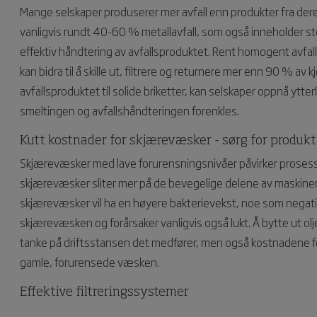
Mange selskaper produserer mer avfall enn produkter fra de
vanligvis rundt 40-60 % metallavfall, som også inneholder s
effektiv håndtering av avfallsproduktet. Rent homogent avfall
kan bidra til å skille ut, filtrere og returnere mer enn 90 % a
avfallsproduktet til solide briketter, kan selskaper oppnå yt
smeltingen og avfallshåndteringen forenkles.
Kutt kostnader for skjærevæsker - sørg for produkt
Skjærevæsker med lave forurensningsnivåer påvirker prosessen
skjærevæsker sliter mer på de bevegelige delene av maskine
skjærevæsker vil ha en høyere bakterievekst, noe som negati
skjærevæsken og forårsaker vanligvis også lukt. Å bytte ut ol
tanke på driftsstansen det medfører, men også kostnadene for
gamle, forurensede væsken.
Effektive filtreringssystemer