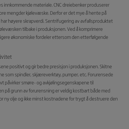
res innkommende materiale. CNC dreiebenker produserer
tore mengder kjølevæske. Derfor er det mye å hente på
 har høyere skrapverdi. Sentrifugering av avfallsproduktet
v kjølevæsken tilbake i produksjonen. Ved å komprimere
terligere økonomiske fordeler ettersom den etterfølgende
ivitet
e positivt og gir bedre presisjon i produksjonen. Skitne
ne som spindler, skjæreverktøy, pumper, etc. Forurensede
vt påvirker smøre- og avkjølingsegenskapene til
jen på grunn av forurensning er veldig kostbart både med
 ny olje og ikke minst kostnadene for trygt å destruere den