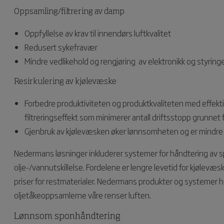
Oppsamling/filtrering av damp
Oppfyllelse av krav til innendørs luftkvalitet
Redusert sykefravær
Mindre vedlikehold og rengjøring av elektronikk og styring
Resirkulering av kjølevæske
Forbedre produktiviteten og produktkvaliteten med effekti
filtreringseffekt som minimerer antall driftsstopp grunnet f
Gjenbruk av kjølevæsken øker lønnsomheten og er mindre 
Nedermans løsninger inkluderer systemer for håndtering av sp
olje-/vannutskillelse. Fordelene er lengre levetid for kjølev
priser for restmaterialer. Nedermans produkter og systemer ho
oljetåkeoppsamlerne våre renser luften.
Lønnsom sponhåndtering