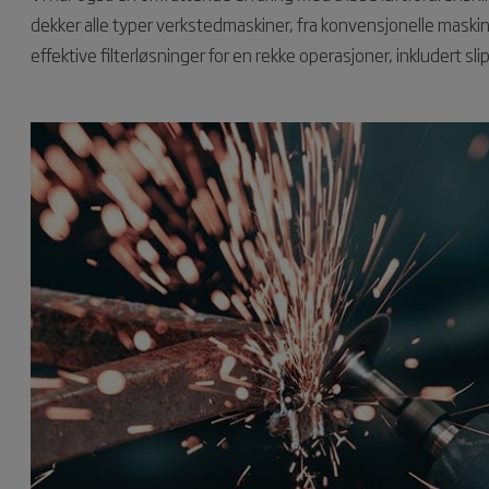
dekker alle typer verkstedmaskiner, fra konvensjonelle maskine
effektive filterløsninger for en rekke operasjoner, inkludert sl