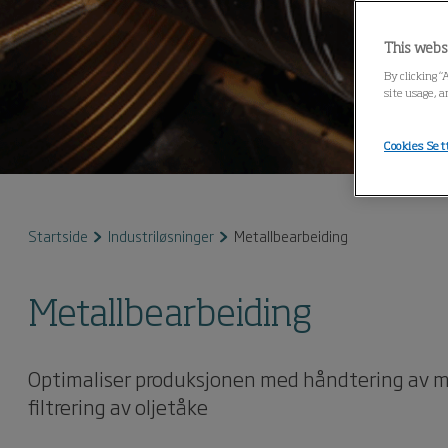
This webs
By clicking “
site usage, a
Cookies Set
Startside
Industriløsninger
Metallbearbeiding
Metallbearbeiding
Optimaliser produksjonen med håndtering av me
filtrering av oljetåke