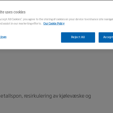
ite uses cookies
Accept All Cookies”, you agree to the storing of cookies on your device to enhance site navig
nd assist in our marketing efforts.
Our Cookie Policy
tings
Reject All
Accept 
tallspon, resirkulering av kjølevæske og