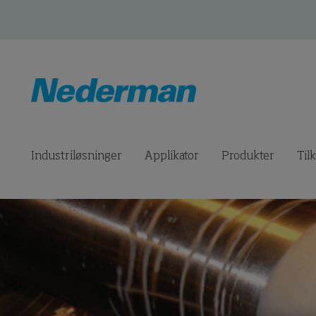
Industriløsninger
Applikator
Produkter
Til