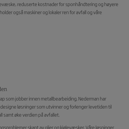
kjølevæske, reduserte kostnader for sponhåndtering og høyere
lder også maskiner og lokaler ren for avfall og våre
den
skap som jobber innen metallbearbeiding. Nederman har
esigne løsninger som utvinner og forlenger levetiden til
 samt øke verdien på avfallet.
ngsproblemer skapt av oljer og kjølevæsker. Våre løsninger