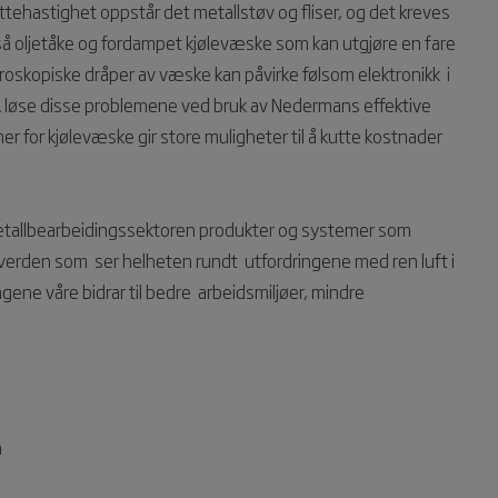
tehastighet oppstår det metallstøv og fliser, og det kreves
å oljetåke og fordampet kjølevæske som kan utgjøre en fare
oskopiske dråper av væske kan påvirke følsom elektronikk i
. Å løse disse problemene ved bruk av Nedermans effektive
mer for kjølevæske gir store muligheter til å kutte kostnader
 metallbearbeidingssektoren produkter og systemer som
i verden som ser helheten rundt utfordringene med ren luft i
ene våre bidrar til bedre arbeidsmiljøer, mindre
n