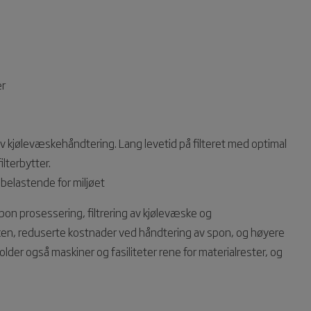
er
v kjølevæskehåndtering. Lang levetid på filteret med optimal
ilterbytter.
belastende for miljøet
on prosessering, filtrering av kjølevæske og
æsken, reduserte kostnader ved håndtering av spon, og høyere
lder også maskiner og fasiliteter rene for materialrester, og