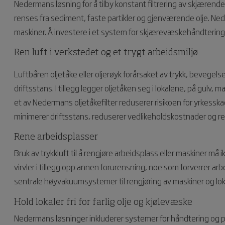
Nedermans løsning for å tilby konstant filtrering av skjære
renses fra sediment, faste partikler og gjenværende olje. Ne
maskiner. Å investere i et system for skjærevæskehåndtering g
Ren luft i verkstedet og et trygt arbeidsmiljø
Luftbåren oljetåke eller oljerøyk forårsaket av trykk, bevegels
driftsstans. I tillegg legger oljetåken seg i lokalene, på gulv, 
et av Nedermans oljetåkefilter reduserer risikoen for yrkess
minimerer driftsstans, reduserer vedlikeholdskostnader og re
Rene arbeidsplasser
Bruk av trykkluft til å rengjøre arbeidsplass eller maskiner må
virvler i tillegg opp annen forurensning, noe som forverrer arb
sentrale høyvakuumsystemer til rengjøring av maskiner og lok
Hold lokaler fri for farlig olje og kjølevæske
Nedermans løsninger inkluderer systemer for håndtering og pro