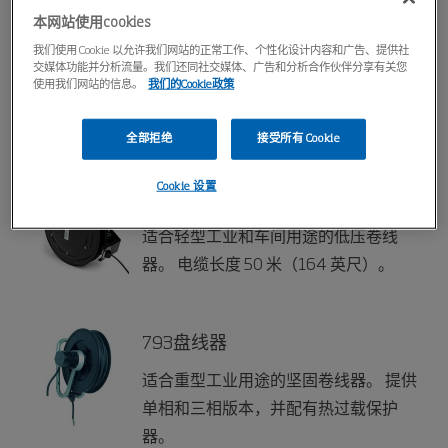
本网站使用cookies
我们使用 Cookie 以允许我们网站的正常工作、个性化设计内容和广告、提供社
C30 盘线器
交媒体功能并分析流量。我们还同社交媒体、广告和分析合作伙伴分享有关您
使用我们网站的信息。
我们的Cookie政策
轻工业中用于电动工具。线缆长度17米
(55ft)
全部拒绝
接受所有 Cookie
Cookie 设置
盘线器744
适合轻型工业和车间用途的低压卷线
器。 电缆长度 50 米（164 英尺）。
793盘线器
适合重型工业用途的坚固卷线器。 提供
单相和三相版本，并配有热过载保护
器。