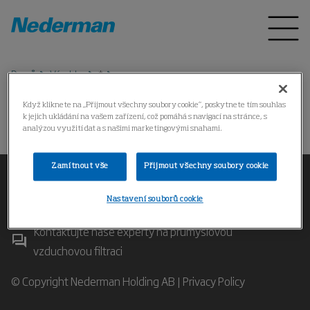
Domů
Výrobky
*
Když kliknete na „Přijmout všechny soubory cookie“, poskytnete tím souhlas
k jejich ukládání na vašem zařízení, což pomáhá s navigací na stránce, s
Došlo k chybě.
analýzou využití dat a s našimi marketingovými snahami.
Zamítnout vše
Přijmout všechny soubory cookie
Nastavení souborů cookie
Kontaktujte naše experty na průmyslovou
vzduchovou filtraci
© Copyright Nederman Holding AB |
Privacy Policy