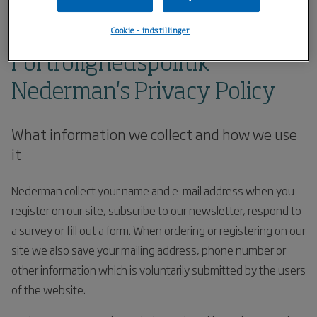
Home
Om os
Fortrolighedspolitik
Cookie - indstillinger
Fortrolighedspolitik
Nederman's Privacy Policy
What information we collect and how we use
it
Nederman collect your name and e-mail address when you
register on our site, subscribe to our newsletter, respond to
a survey or fill out a form. When ordering or registering on our
site we also save your mailing address, phone number or
other information which is voluntarily submitted by the users
of the website.