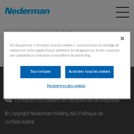
Menu principal
Produits
*
En cliquant sur « Accepter tous les cookies », vous acceptez le stockage de
cookies sur votre appareil pour améliorer la navigation sur le site, analyser
操作失败
son utilisation et contribuer à nos efforts de marketing.
Tout refuser
Autoriser tous les cookies
Paramètres des cookies
Contactez nos experts en filtration de l'air industriel
© Copyright Nederman Holding AB |
Politique de
confidentialité