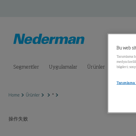
Bu web sit
Tanımlama bil
medya özellik
Segmentler
Uygulamalar
Ürünler
Servis
bilgileri; so
Tanımlama B
Home
Ürünler
*
操作失败