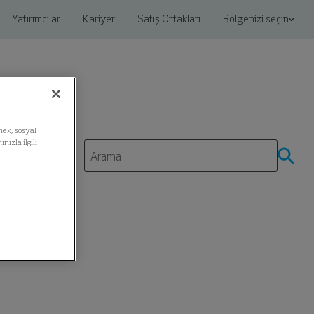
Yatırımcılar
Kariyer
Satış Ortakları
Bölgenizi seçin
mek, sosyal
ızla ilgili