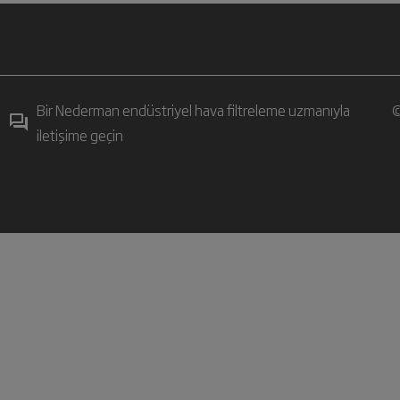
Bir Nederman endüstriyel hava filtreleme uzmanıyla
©
iletişime geçin