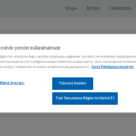
Grup
İletişim
Hakkımızda
esinde çerezler kullanılmaktadır
gilerini; sitemizin doğru şekilde çalışmasını sağlamak, içerikleri ve reklamları kişiselleştir
leri sunmak ve site trafiğimizi analiz etmek için kullanıyoruz. Aynı zamanda site kullanımın
Bilgi Merkezi
syal medya, reklamcılık ve analiz ortaklarımızla paylaşıyoruz.
Çerez Politikamızı inceleyin
ilgisi Ayarları
Tümünü Reddet
Tüm Tanımlama Bilgilerini Kabul Et