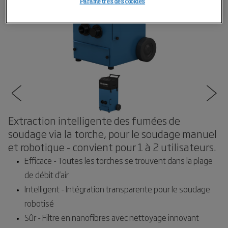
Paramètres des cookies
Extraction intelligente des fumées de
soudage via la torche, pour le soudage manuel
et robotique - convient pour 1 à 2 utilisateurs.
Efficace - Toutes les torches se trouvent dans la plage
de débit d'air
Intelligent - Intégration transparente pour le soudage
robotisé
Sûr - Filtre en nanofibres avec nettoyage innovant