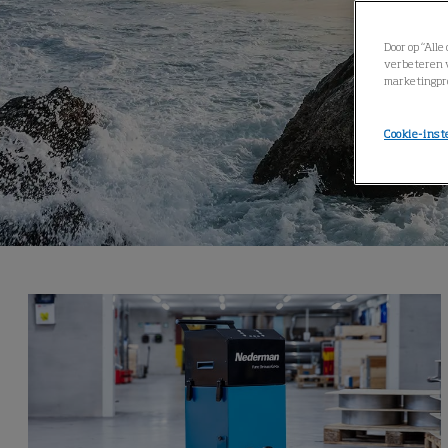
Door op “All
verbeteren v
marketingpr
Cookie-inst