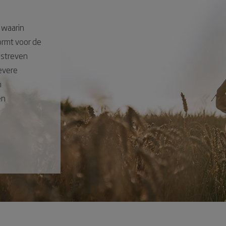
 waarin
ormt voor de
 streven
evere
n
en