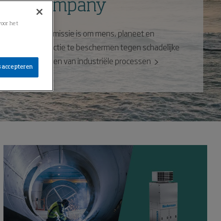
Company
voor het
Onze missie is om mens, planeet en
productie te beschermen tegen schadelijke
effecten van industriële processen
s accepteren