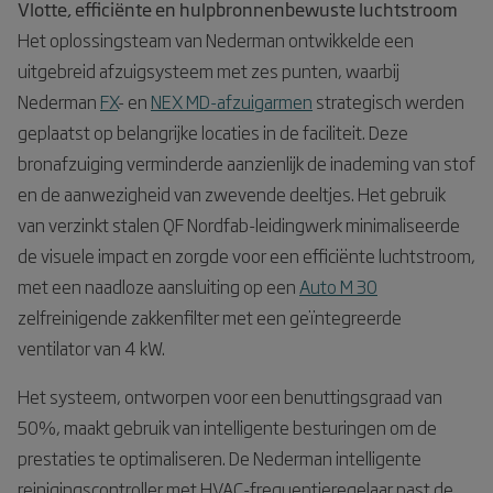
Vlotte, efficiënte en hulpbronnenbewuste luchtstroom
Het oplossingsteam van Nederman ontwikkelde een
uitgebreid afzuigsysteem met zes punten, waarbij
Nederman
FX
- en
NEX MD-afzuigarmen
strategisch werden
geplaatst op belangrijke locaties in de faciliteit. Deze
bronafzuiging verminderde aanzienlijk de inademing van stof
en de aanwezigheid van zwevende deeltjes. Het gebruik
van verzinkt stalen QF Nordfab-leidingwerk minimaliseerde
de visuele impact en zorgde voor een efficiënte luchtstroom,
met een naadloze aansluiting op een
Auto M 30
zelfreinigende zakkenfilter met een geïntegreerde
ventilator van 4 kW.
Het systeem, ontworpen voor een benuttingsgraad van
50%, maakt gebruik van intelligente besturingen om de
prestaties te optimaliseren. De Nederman intelligente
reinigingscontroller met HVAC-frequentieregelaar past de