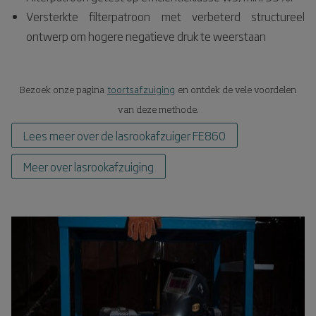
Versterkte filterpatroon met verbeterd structureel
ontwerp om hogere negatieve druk te weerstaan
toortsafzuiging
Bezoek onze pagina
en ontdek de vele voordelen
van deze methode.
Lees meer over de lasrookafzuiger FE860
Meer over lasrookafzuiging