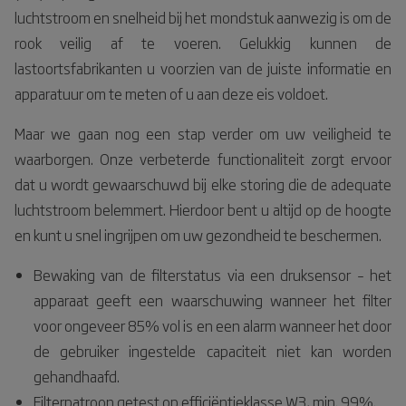
luchtstroom en snelheid bij het mondstuk aanwezig is om de
rook veilig af te voeren. Gelukkig kunnen de
lastoortsfabrikanten u voorzien van de juiste informatie en
apparatuur om te meten of u aan deze eis voldoet.
Maar we gaan nog een stap verder om uw veiligheid te
waarborgen. Onze verbeterde functionaliteit zorgt ervoor
dat u wordt gewaarschuwd bij elke storing die de adequate
luchtstroom belemmert. Hierdoor bent u altijd op de hoogte
en kunt u snel ingrijpen om uw gezondheid te beschermen.
Bewaking van de filterstatus via een druksensor – het
apparaat geeft een waarschuwing wanneer het filter
voor ongeveer 85% vol is en een alarm wanneer het door
de gebruiker ingestelde capaciteit niet kan worden
gehandhaafd.
Filterpatroon getest op efficiëntieklasse W3, min. 99%.