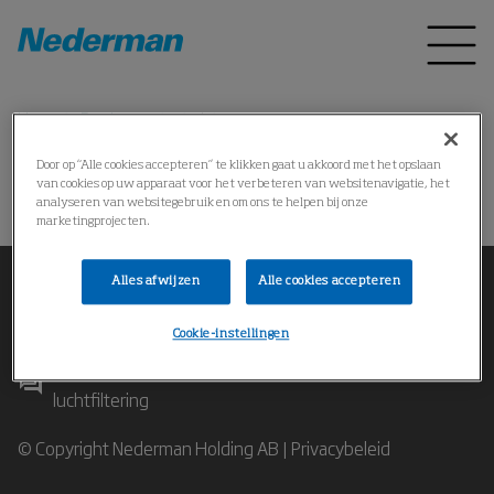
Home
Producten
*
Door op “Alle cookies accepteren” te klikken gaat u akkoord met het opslaan
van cookies op uw apparaat voor het verbeteren van websitenavigatie, het
操作失败
analyseren van websitegebruik en om ons te helpen bij onze
marketingprojecten.
Alles afwijzen
Alle cookies accepteren
Cookie-instellingen
Neem contact op met onze experts in industriële
luchtfiltering
© Copyright Nederman Holding AB |
Privacybeleid