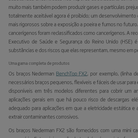
muito mais também podem produzir gases e partículas prejudi
totalmente aceitável agora é proibido; um desenvolviment
mais rigorosos sobre a exposição a poeira e fumos no futur
cancerígenos foram reclassificados como cancerígenos. A rec
Executivo de Saúde e Segurança do Reino Unido (HSE) é 
substâncias e dos riscos que elas representam, mesmo em 
Uma gama completa de produtos
Os braços Nederman
BenchTop FX2
, por exemplo, (linha 
necessários braços pequenos, flexíveis e fáceis de usar para 
disponíveis em três modelos diferentes para cobrir um a
aplicações gerais em que há pouco risco de descargas el
adequado para aplicações em que a eletricidade estática e
extrair contaminantes corrosivos.
Os braços Nederman FX2 são fornecidos com uma mini ca