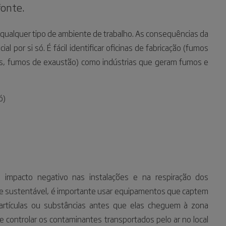
fonte.
ualquer tipo de ambiente de trabalho. As consequências da
l por si só. É fácil identificar oficinas de fabricação (fumos
arros, fumos de exaustão) como indústrias que geram fumos e
ó)
impacto negativo nas instalações e na respiração dos
 e sustentável, é importante usar equipamentos que captem
 partículas ou substâncias antes que elas cheguem à zona
e controlar os contaminantes transportados pelo ar no local