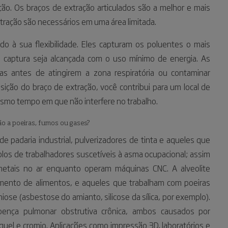
ção. Os braços de extração articulados são a melhor e mais
ração são necessários em uma área limitada.
 à sua flexibilidade. Eles capturam os poluentes o mais
 captura seja alcançada com o uso mínimo de energia. As
as antes de atingirem a zona respiratória ou contaminar
osição do braço de extração, você contribui para um local de
esmo tempo em que não interfere no trabalho.
o a poeiras, fumos ou gases?
 padaria industrial, pulverizadores de tinta e aqueles que
plos de trabalhadores suscetíveis à asma ocupacional; assim
etais no ar enquanto operam máquinas CNC. A alveolite
amento de alimentos, e aqueles que trabalham com poeiras
iose (asbestose do amianto, silicose da sílica, por exemplo).
ença pulmonar obstrutiva crônica, ambos causados por
uel e cromio. Aplicações como impressão 3D, laboratórios e