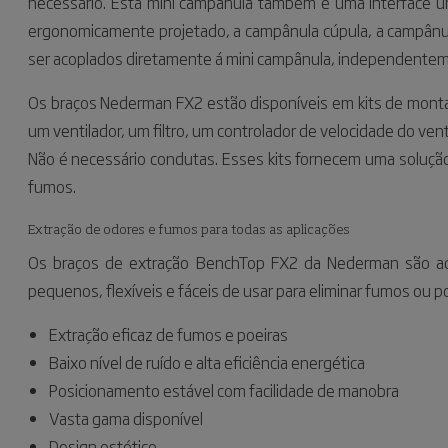
necessário. Esta mini campânula também é uma interface u
ergonomicamente projetado, a campânula cúpula, a campânu
ser acoplados diretamente á mini campânula, independente
Os braços Nederman FX2 estão disponíveis em kits de monta
um ventilador, um filtro, um controlador de velocidade do ven
Não é necessário condutas. Esses kits fornecem uma solução r
fumos.
Extração de odores e fumos para todas as aplicações
Os braços de extração BenchTop FX2 da Nederman são ad
pequenos, flexíveis e fáceis de usar para eliminar fumos ou po
Extração eficaz de fumos e poeiras
Baixo nível de ruído e alta eficiência energética
Posicionamento estável com facilidade de manobra
Vasta gama disponível
Design estético