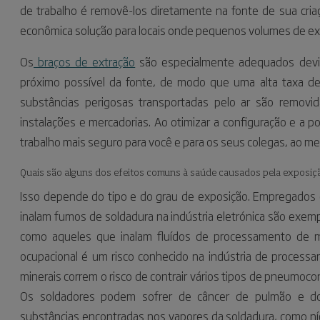
de trabalho é removê-los diretamente na fonte de sua cria
econômica solução para locais onde pequenos volumes de ext
Os
braços de extração
são especialmente adequados devido
próximo possível da fonte, de modo que uma alta taxa de
substâncias perigosas transportadas pelo ar são removid
instalações e mercadorias. Ao otimizar a configuração e a p
trabalho mais seguro para você e para os seus colegas, ao m
Quais são alguns dos efeitos comuns à saúde causados pela exposiçã
Isso depende do tipo e do grau de exposição. Empregados de
inalam fumos de soldadura na indústria eletrónica são exem
como aqueles que inalam fluídos de processamento de m
ocupacional é um risco conhecido na indústria de process
minerais correm o risco de contrair vários tipos de pneumocon
Os soldadores podem sofrer de câncer de pulmão e do
substâncias encontradas nos vapores da soldadura, como níq