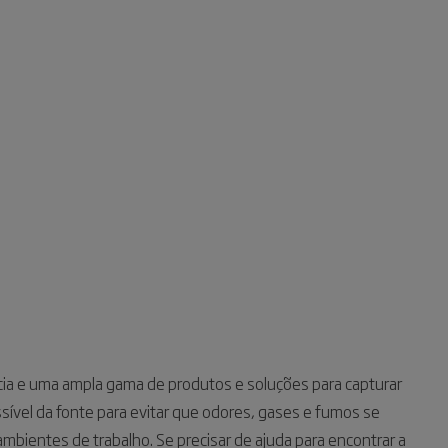
ia e uma ampla gama de produtos e soluções para capturar
sível da fonte para evitar que odores, gases e fumos se
bientes de trabalho. Se precisar de ajuda para encontrar a