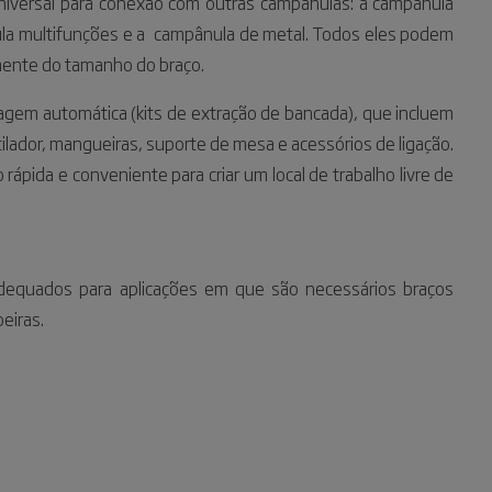
niversal para conexão com outras campânulas: a campânula
la multifunções e a
campânula de metal. Todos eles podem
mente do tamanho do braço.
gem automática (kits de extração de bancada), que incluem
tilador, mangueiras, suporte de mesa e acessórios de ligação.
ápida e conveniente para criar um local de trabalho livre de
equados para aplicações em que são necessários braços
eiras.