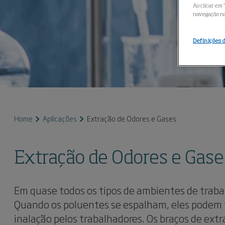
Ao clicar em 
navegação no 
Definições 
Home
Aplicações
Extração de Odores e Gases
Extração de Odores e Gase
Em quase todos os tipos de ambientes de traba
Quando os poluentes se espalham, eles podem 
inalação pelos trabalhadores. Os braços de ex