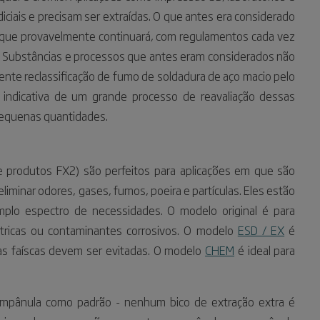
ciais e precisam ser extraídas. O que antes era considerado
o que provavelmente continuará, com regulamentos cada vez
o. Substâncias e processos que antes eram considerados não
ente reclassificação de fumo de soldadura de aço macio pelo
indicativa de um grande processo de reavaliação dessas
pequenas quantidades.
de produtos FX2) são perfeitos para aplicações em que são
eliminar odores, gases, fumos, poeira e partículas. Eles estão
mplo espectro de necessidades. O modelo original é para
étricas ou contaminantes corrosivos. O modelo
ESD / EX
é
 as faíscas devem ser evitadas. O modelo
CHEM
é ideal para
mpânula como padrão - nenhum bico de extração extra é