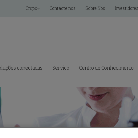
Grupo
Contacte nos
Sobre Nós
Investidore
oluções conectadas
Serviço
Centro de Conhecimento