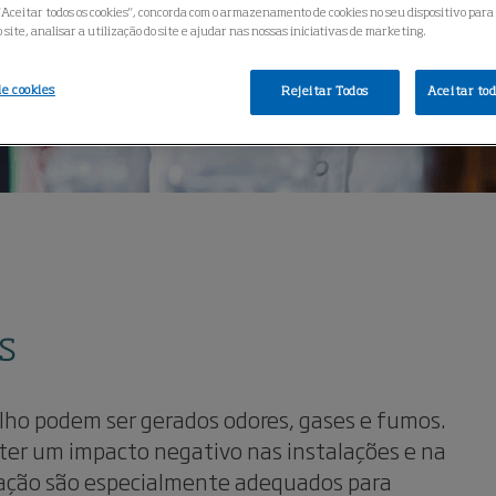
"Aceitar todos os cookies", concorda com o armazenamento de cookies no seu dispositivo para
site, analisar a utilização do site e ajudar nas nossas iniciativas de marketing.
de cookies
Rejeitar Todos
Aceitar tod
s
lho podem ser gerados odores, gases e fumos.
ter um impacto negativo nas instalações e na
tração são especialmente adequados para