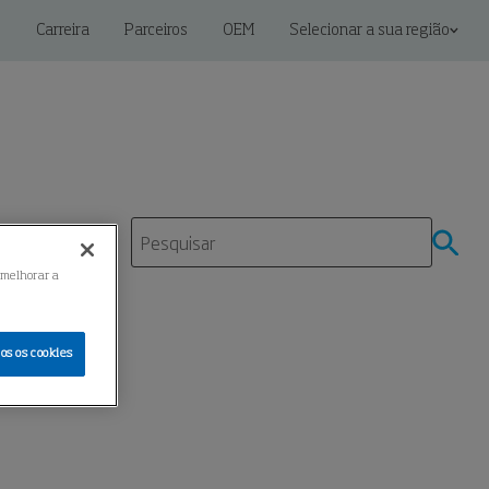
s
Carreira
Parceiros
OEM
Selecionar a sua região
 melhorar a
os os cookies