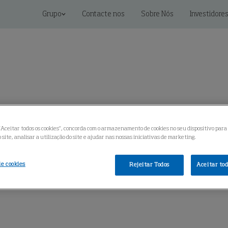
Grupo
Contacte nos
Sobre Nós
Investidore
oluções conectadas
Serviço
Centro de Conhecimento
"Aceitar todos os cookies", concorda com o armazenamento de cookies no seu dispositivo para
site, analisar a utilização do site e ajudar nas nossas iniciativas de marketing.
de cookies
Rejeitar Todos
Aceitar tod