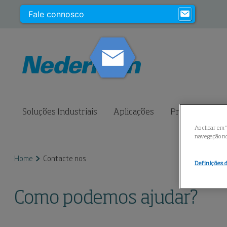
Fale connosco
Soluções Industriais
Aplicações
Produtos
S
Ao clicar em 
navegação no 
Home
Contacte nos
Definições 
Como podemos ajudar?