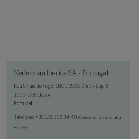
Nederman Iberica SA - Portugal
Rua Sinais de Fogo, 18C 3.15.03 D e E - Loja 6
1990-605
Lisboa
Portugal
Telefone:
+351.21 892 34 40
(
Custo de chamada nacional da
rede fixa)