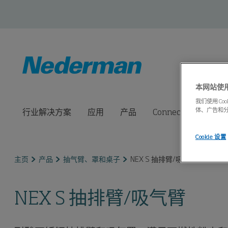
本网站使用c
我们使用 C
体、广告和
行业解决方案
应用
产品
Connected Solution
Cookie 设置
主页
产品
抽气臂、罩和桌子
NEX S 抽排臂/吸气臂
NEX S 抽排臂/吸气臂