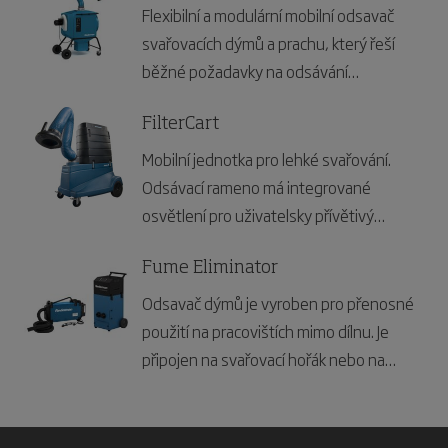
Flexibilní a modulární mobilní odsavač
svařovacích dýmů a prachu, který řeší
běžné požadavky na odsávání
svařovacích dýmů a nevýbušného
prachu. Zařízení může být doplněno o
FilterCart
mnoho příslušenství pro jednotlivé typy
Mobilní jednotka pro lehké svařování.
použití. Může být použito jako přenosné
Odsávací rameno má integrované
nebo stacionární zařízení.
osvětlení pro uživatelsky přívětivý
design.
Fume Eliminator
Odsavač dýmů je vyroben pro přenosné
použití na pracovištích mimo dílnu. Je
připojen na svařovací hořák nebo na
odsávací dýzu a odsává tak svařovací
dýmy přímo od zdroje.