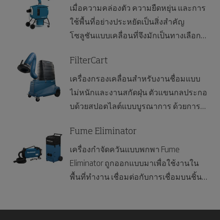
เมื่อความคล่องตัว ความยืดหยุ่น และการ
ใช้พื้นที่อย่างประหยัดเป็นสิ่งสำคัญ
โซลูชันแบบเคลื่อนที่จึงมักเป็นทางเลือกที่
ดีที่สุดในการหลีกเลี่ยงการสัมผัสสารปน
เปื้อน ระบบ FilterBox ของ Nederman
FilterCart
สำหรับการดูดควันเชื่อมและฝุ่นที่ไม่
เครื่องกรองเคลื่อนสำหรับงานชื่อมแบบ
ติดไฟ ถูกออกแบบมาให้เคลื่อนย้ายได้ง่าย
ไม่หนักและงานสกัดฝุ่น ตัวแขนกลประกอ
ภายในโรงงาน ไปยังจุดที่ต้องการการดูด
บด้วยสปอตไลต์แบบบูรณาการ ด้วยการ
จับมลพิษได้อย่างสะดวก ด้วยสินค้าที่
ออกแบบมาเพื่อให้ใช้งานได้ง่าย
หลากหลาย จึงสามารถเลือกโมเดลที่
Fume Eliminator
เหมาะสมกับกำลังการใช้งาน ฟังก์ชันการ
เครื่องกำจัดควันแบบพกพา Fume
ทำงาน และประเภทของแผ่นกรองได้
Eliminator ถูกออกแบบมาเพื่อใช้งานใน
อย่างง่ายดาย ทั้งยังสามารถเพิ่มอุปกรณ์
พื้นที่ทำงาน เชื่อมต่อกับการเชื่อมบนชิ้น
เสริมเพื่อให้สอดคล้องกับการใช้งาน
งาน หรือหัวฉีด Fume Eliminator จะดูด
เฉพาะทาง และสามารถใช้งานได้ทั้งใน
ควันออกจากแหล่งกำเนิดโดยตรง
รูปแบบเคลื่อนที่หรือแบบติดตั้งประจำที่