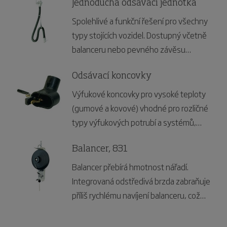
kapacitním potřebám vaší stanice.
Jednoduchá odsávací jednotka
Spolehlivé a funkční řešení pro všechny
typy stojících vozidel. Dostupný včetně
balanceru nebo pevného závěsu
výfukové koncovky.
Odsávací koncovky
Výfukové koncovky pro vysoké teploty
(gumové a kovové) vhodné pro rozličné
typy výfukových potrubí a systémů,
včetně motorů plnicích evropský
standard EURO 6.
Balancer, 831
Balancer přebírá hmotnost nářadí.
Integrovaná odstředivá brzda zabraňuje
příliš rychlému navíjení balanceru, což
snižuje riziko poranění a poškození věcí.