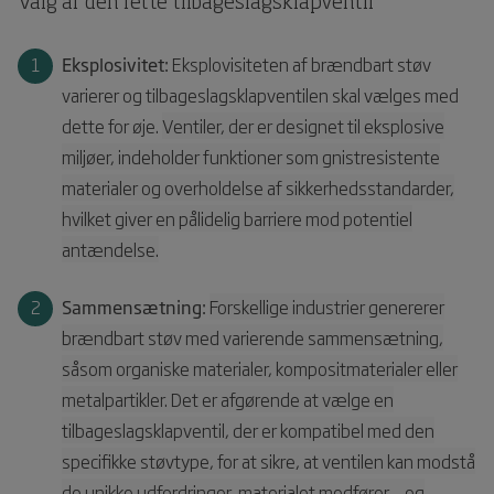
Valg af den rette tilbageslagsklapventil
Eksplosivitet:
Eksplovisiteten af brændbart støv
varierer og tilbageslagsklapventilen skal vælges med
dette for øje.
Ventiler, der er designet til eksplosive
miljøer, indeholder funktioner som gnistresistente
materialer og overholdelse af sikkerhedsstandarder,
hvilket giver en pålidelig barriere mod potentiel
antændelse.
Sammensætning:
Forskellige industrier genererer
brændbart støv med varierende sammensætning,
såsom organiske materialer, kompositmaterialer eller
metalpartikler. Det er afgørende at vælge en
tilbageslagsklapventil, der er kompatibel med den
specifikke støvtype, for at sikre, at ventilen kan modstå
de unikke udfordringer, materialet medfører – og