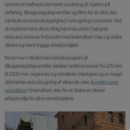
system en helhedsorienteret vurdering af styrken på
rørføring,
tilbageslagsklapventiler
og filtre for at sikre den
samlede modstandsdygtighed i udsugningssystemet. Ved
at implementere disse tiltag kan industrien i høj grad
reducere risiciene forbundet med brændbart støv og skabe
sikrere og mere trygge arbejdsmiljøer.
Nederman's
Nedermans brede program af
tilbageslagsklapventiler dækker rørdimensioner fra 125 mm
til 1000 mm, organiske og metalliske støvtyper og er meget
slidstærke ved udsugning af slibende støv.
Kontakt vores
specialister
i brændbart støv for at skabe et sikrere
arbejdsmiljø for dine medarbejdere.