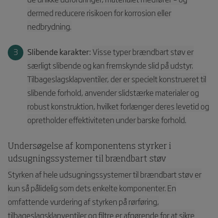
dermed reducere risikoen for korrosion eller
nedbrydning.
Slibende karakter:
Visse typer brændbart støv er
særligt slibende og kan fremskynde slid på udstyr.
Tilbageslagsklapventiler, der er specielt konstrueret til
slibende forhold, anvender slidstærke materialer og
robust konstruktion, hvilket forlænger deres levetid og
opretholder effektiviteten under barske forhold.
Undersøgelse af komponentens styrker i
udsugningssystemer til brændbart støv
Styrken af hele udsugningssystemer til brændbart støv er
kun så pålidelig som dets enkelte komponenter. En
omfattende vurdering af styrken på rørføring,
tilbageslagsklapventiler og filtre er afgørende for at sikre