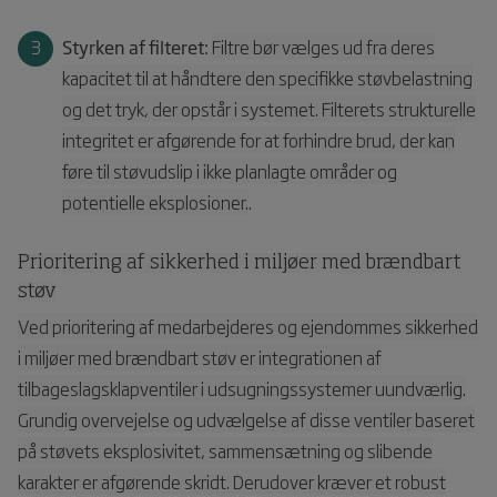
Styrken af filteret:
Filtre bør vælges ud fra deres
kapacitet til at håndtere den specifikke støvbelastning
og det tryk, der opstår i systemet. Filterets strukturelle
integritet er afgørende for at forhindre brud, der kan
føre til støvudslip i ikke planlagte områder og
potentielle eksplosioner.
.
Prioritering af sikkerhed i miljøer med brændbart
støv
Ved prioritering af medarbejderes og ejendommes sikkerhed
i miljøer med brændbart støv er integrationen af
tilbageslagsklapventiler i udsugningssystemer uundværlig.
Grundig overvejelse og udvælgelse af disse ventiler baseret
på støvets eksplosivitet, sammensætning og slibende
karakter er afgørende skridt. Derudover kræver et robust