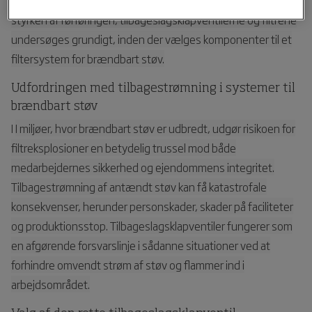
styrken af rørføringen, tilbageslagsklapventilerne og filtrene
undersøges grundigt, inden der vælges komponenter til et
filtersystem for brændbart støv.
Udfordringen med tilbagestrømning i systemer til
brændbart støv
I
I miljøer, hvor brændbart støv er udbredt, udgør risikoen for
filtreksplosioner en betydelig trussel mod både
medarbejdernes sikkerhed og ejendommens integritet.
Tilbagestrømning af antændt støv kan få katastrofale
konsekvenser, herunder personskader, skader på faciliteter
og produktionsstop. Tilbageslagsklapventiler fungerer som
en afgørende forsvarslinje i sådanne situationer ved at
forhindre omvendt strøm af støv og flammer ind i
arbejdsområdet.