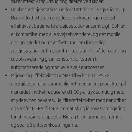
sikrer effektiv røgudsugning direkte ved kilden.
Dobbelt arbejdsstation-understøttelse til langvarig brug:
Øg produktiviteten og reducer omkostningerne ved
effektivt at betjene to arbejdsstationer samtidigt. GoMax
er kompatibel med alle svejsebrændere, og det mobile
design gør det nemt at flytte mellem forskellige
arbejdsstationer. Problemfri integration til både robot- og
cobot-svejsning giver konstant luftstrøm til
automatiserede og manuelle svejseprocesser.
Miljøvenlig effektivitet: GoMax tilbyder op til 25 %
energibesparelse sammenlignet med andre produkter på
markedet, hvilket reducerer dit CO₂-aftryk samtidig med,
at ydeevnen bevares. Høj filtereffektivitet med nanofiber
og valgfrit HEPA-filter, automatisk og innovativ rengøring
for at maksimere oppetid. Bidrag til en grønnere fremtid
og spar på driftsomkostningerne.