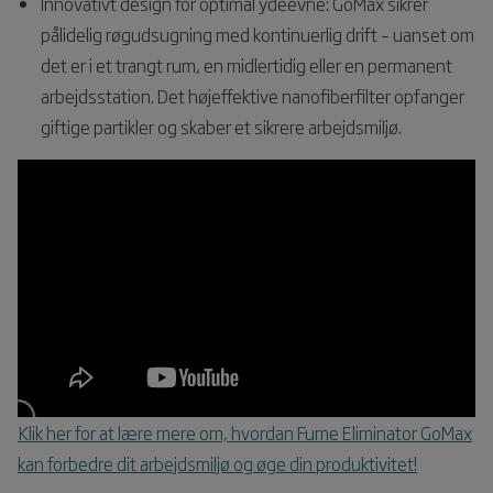
Innovativt design for optimal ydeevne: GoMax sikrer
pålidelig røgudsugning med kontinuerlig drift – uanset om
det er i et trangt rum, en midlertidig eller en permanent
arbejdsstation. Det højeffektive nanofiberfilter opfanger
giftige partikler og skaber et sikrere arbejdsmiljø.
Klik her for at lære mere om, hvordan Fume Eliminator GoMax
kan forbedre dit arbejdsmiljø og øge din produktivitet!